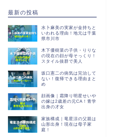
最新の投稿
水卜麻美の実家が金持ちと
いわれる理由！地元は千葉
県市川市
木下優樹菜の子供・りりな
の現在の顔が母そっくり！
スタイル抜群で美人
坂口憲二の病気は完治して
ない！復帰できる理由まと
め
顔画像｜霜降り明星せいや
の嫁は2歳差の元CA！青学
出身の才女
家族構成｜竜星涼の父親は
山形出身！現在は母子家
庭！