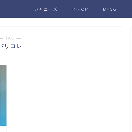
ジャニーズ
K-POP
BMSG
― TAG ―
パリコレ