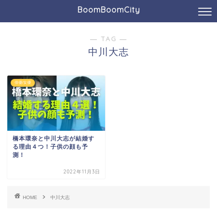
BoomBoomCity
― TAG ―
中川大志
俳優/女優
橋本環奈と中川大志が結婚す
る理由４つ！子供の顔も予
測！
2022年11月3日
HOME
中川大志