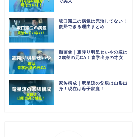
で美人
坂口憲二の病気は完治してない！
復帰できる理由まとめ
顔画像｜霜降り明星せいやの嫁は
2歳差の元CA！青学出身の才女
家族構成｜竜星涼の父親は山形出
身！現在は母子家庭！