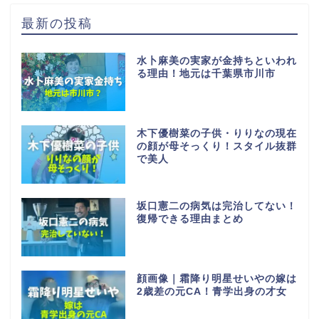
最新の投稿
水卜麻美の実家が金持ちといわれ
る理由！地元は千葉県市川市
木下優樹菜の子供・りりなの現在
の顔が母そっくり！スタイル抜群
で美人
坂口憲二の病気は完治してない！
復帰できる理由まとめ
顔画像｜霜降り明星せいやの嫁は
2歳差の元CA！青学出身の才女