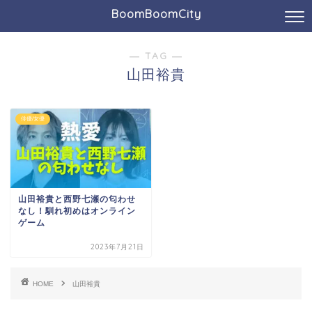
BoomBoomCity
― TAG ―
山田裕貴
俳優/女優
山田裕貴と西野七瀬の匂わせ
なし！馴れ初めはオンライン
ゲーム
2023年7月21日
HOME
山田裕貴