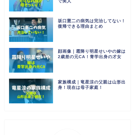
で美人
坂口憲二の病気は完治してない！
復帰できる理由まとめ
顔画像｜霜降り明星せいやの嫁は
2歳差の元CA！青学出身の才女
家族構成｜竜星涼の父親は山形出
身！現在は母子家庭！