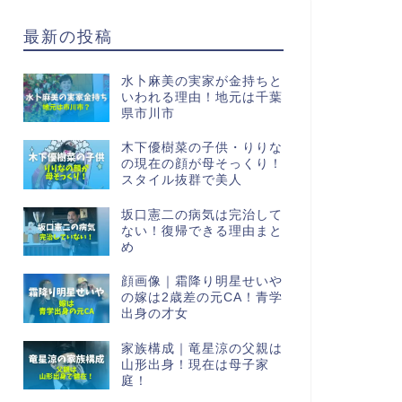
最新の投稿
水卜麻美の実家が金持ちと
いわれる理由！地元は千葉
県市川市
木下優樹菜の子供・りりな
の現在の顔が母そっくり！
スタイル抜群で美人
坂口憲二の病気は完治して
ない！復帰できる理由まと
め
顔画像｜霜降り明星せいや
の嫁は2歳差の元CA！青学
出身の才女
家族構成｜竜星涼の父親は
山形出身！現在は母子家
庭！