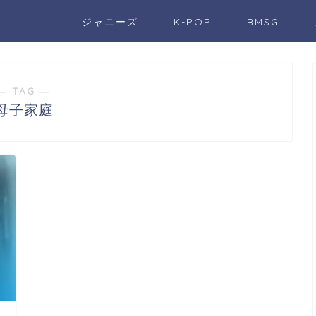
ジャニーズ
K-POP
BMSG
― TAG ―
母子家庭