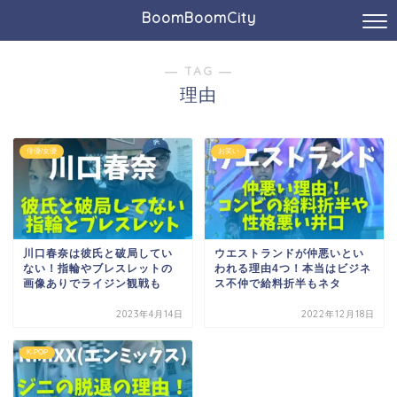
BoomBoomCity
― TAG ―
理由
俳優/女優
お笑い
川口春奈は彼氏と破局してい
ウエストランドが仲悪いとい
ない！指輪やブレスレットの
われる理由4つ！本当はビジネ
画像ありでライジン観戦も
ス不仲で給料折半もネタ
2023年4月14日
2022年12月18日
K-POP