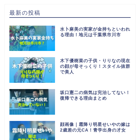
最新の投稿
水卜麻美の実家が金持ちといわれ
る理由！地元は千葉県市川市
木下優樹菜の子供・りりなの現在
の顔が母そっくり！スタイル抜群
で美人
坂口憲二の病気は完治してない！
復帰できる理由まとめ
顔画像｜霜降り明星せいやの嫁は
2歳差の元CA！青学出身の才女