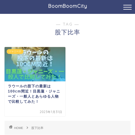
BoomBoomCity
― TAG ―
股下比率
ジャニーズ
ラウールの股下の最新は
100cm間近！目黒蓮・ジャニ
ーズ・一般人とあらゆる人物
で比較してみた！
2023年1月31日
HOME
股下比率