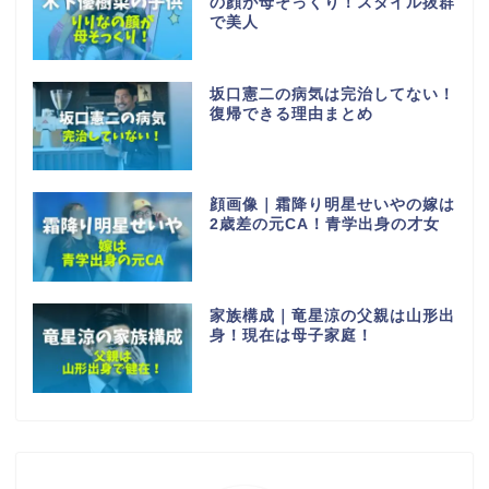
の顔が母そっくり！スタイル抜群
で美人
坂口憲二の病気は完治してない！
復帰できる理由まとめ
顔画像｜霜降り明星せいやの嫁は
2歳差の元CA！青学出身の才女
家族構成｜竜星涼の父親は山形出
身！現在は母子家庭！