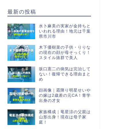
最新の投稿
水卜麻美の実家が金持ちと
いわれる理由！地元は千葉
県市川市
木下優樹菜の子供・りりな
の現在の顔が母そっくり！
スタイル抜群で美人
坂口憲二の病気は完治して
ない！復帰できる理由まと
め
顔画像｜霜降り明星せいや
の嫁は2歳差の元CA！青学
出身の才女
家族構成｜竜星涼の父親は
山形出身！現在は母子家
庭！