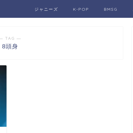
ジャニーズ
K-POP
BMSG
― TAG ―
8頭身