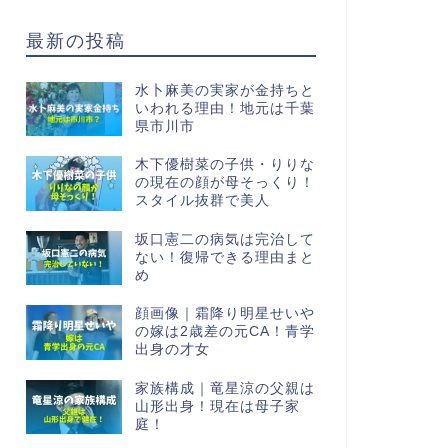
最新の投稿
水卜麻美の実家が金持ちと
いわれる理由！地元は千葉
県市川市
木下優樹菜の子供・りりな
の現在の顔が母そっくり！
スタイル抜群で美人
坂口憲二の病気は完治して
ない！復帰できる理由まと
め
顔画像｜霜降り明星せいや
の嫁は2歳差の元CA！青学
出身の才女
家族構成｜竜星涼の父親は
山形出身！現在は母子家
庭！