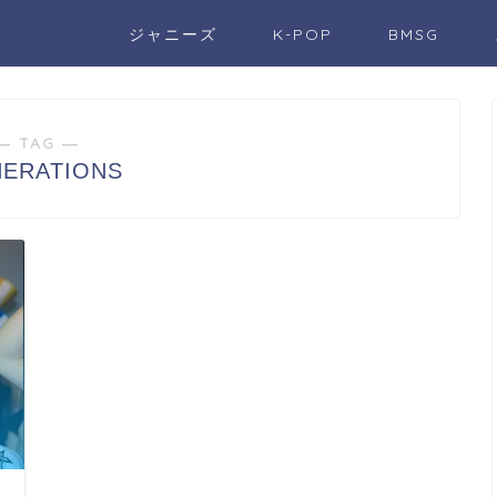
ジャニーズ
K-POP
BMSG
― TAG ―
ERATIONS