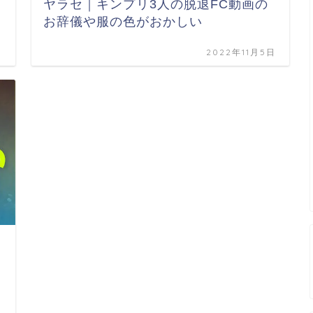
ヤラセ｜キンプリ3人の脱退FC動画の
お辞儀や服の色がおかしい
日
2022年11月5日
リ
日