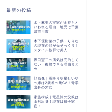
最新の投稿
水卜麻美の実家が金持ちと
いわれる理由！地元は千葉
県市川市
木下優樹菜の子供・りりな
の現在の顔が母そっくり！
スタイル抜群で美人
坂口憲二の病気は完治して
ない！復帰できる理由まと
め
顔画像｜霜降り明星せいや
の嫁は2歳差の元CA！青学
出身の才女
家族構成｜竜星涼の父親は
山形出身！現在は母子家
庭！