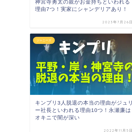
神宮寺勇太の親がお金持ちといわれる
理由7つ！実家にシャンデリアあり！
2023年7月26
ジャニーズ
キンプリ3人脱退の本当の理由がジュ
ー社長といわれる理由10つ！永瀬廉は
オキニで闇が深い
2022年11月5