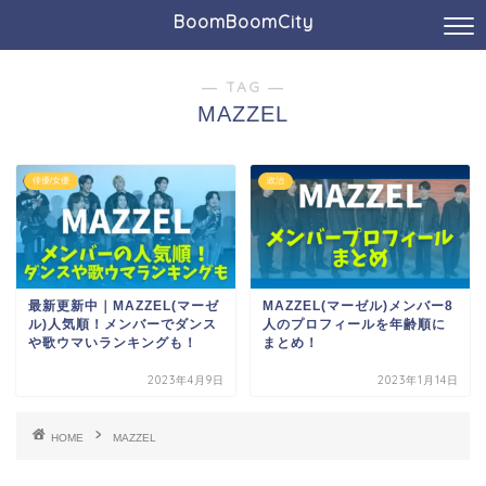
BoomBoomCity
― TAG ―
MAZZEL
俳優/女優
政治
最新更新中｜MAZZEL(マーゼ
MAZZEL(マーゼル)メンバー8
ル)人気順！メンバーでダンス
人のプロフィールを年齢順に
や歌ウマいランキングも！
まとめ！
2023年4月9日
2023年1月14日
HOME
MAZZEL