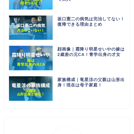
坂口憲二の病気は完治してない！
復帰できる理由まとめ
顔画像｜霜降り明星せいやの嫁は
2歳差の元CA！青学出身の才女
家族構成｜竜星涼の父親は山形出
身！現在は母子家庭！