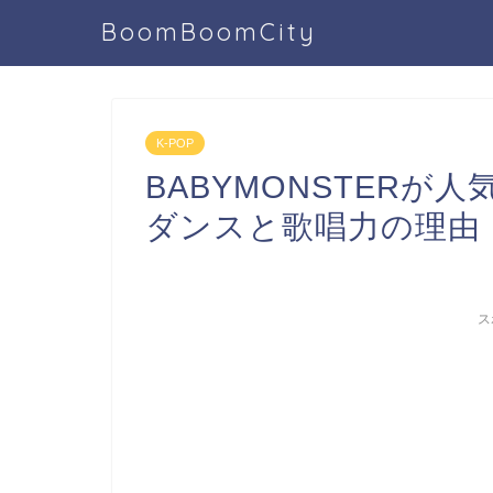
BoomBoomCity
K-POP
BABYMONSTER
ダンスと歌唱力の理由
ス