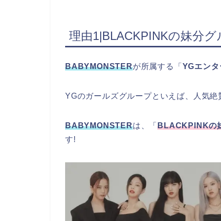
理由1|BLACKPINKの妹
BABYMONSTER
が所属する「
YGエン
YGのガールズグループといえば、人気絶
BABYMONSTER
は、「
BLACKPINK
す!