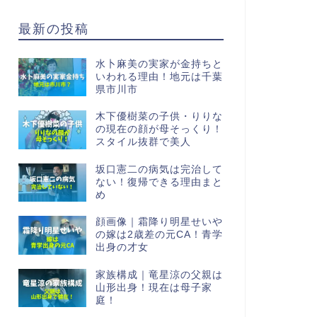
最新の投稿
水卜麻美の実家が金持ちと
いわれる理由！地元は千葉
県市川市
木下優樹菜の子供・りりな
の現在の顔が母そっくり！
スタイル抜群で美人
坂口憲二の病気は完治して
ない！復帰できる理由まと
め
顔画像｜霜降り明星せいや
の嫁は2歳差の元CA！青学
出身の才女
家族構成｜竜星涼の父親は
山形出身！現在は母子家
庭！