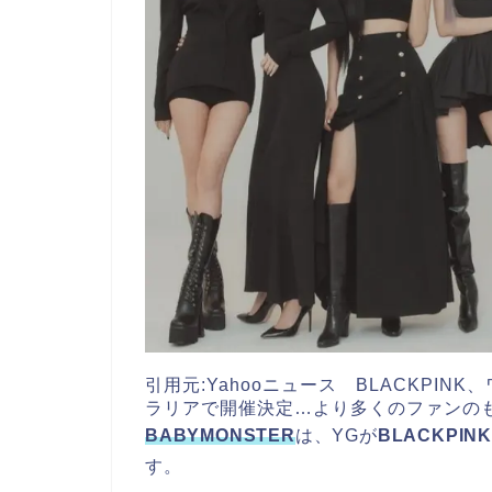
引用元:Yahooニュース BLACKPI
ラリアで開催決定…より多くのファンのもとへ|Ks
BABYMONSTER
は、YGが
BLACKPIN
す。