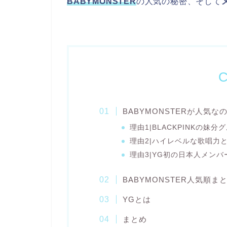
BABYMONSTER
の人気の秘密、そして
C
BABYMONSTERが人気な
理由1|BLACKPINKの妹
理由2|ハイレベルな歌唱力
理由3|YG初の日本人メンバ
BABYMONSTER人気順ま
YGとは
まとめ