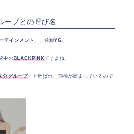
分グループとの呼び名
ターテインメント
」、通称
YG
。
賛中の
BLACKPINK
ですよね。
の妹分グループ
」と呼ばれ、期待が高まっているので