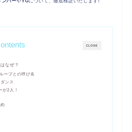
メンバー
や
YG
について、徹底検証いたします!
ontents
CLOSE
のはなぜ？
分グループとの呼び名
とダンス
ーが2人！
とめ