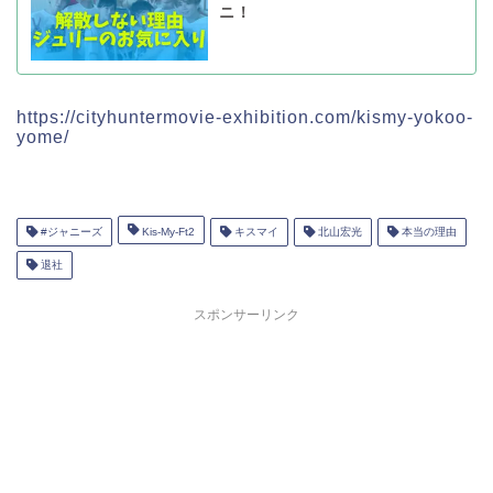
ニ！
https://cityhuntermovie-exhibition.com/kismy-yokoo-
yome/
#ジャニーズ
Kis-My-Ft2
キスマイ
北山宏光
本当の理由
退社
スポンサーリンク