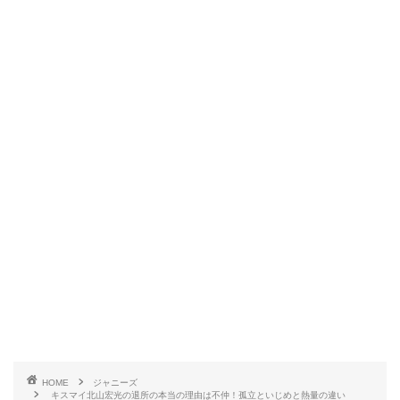
HOME
ジャニーズ
キスマイ北山宏光の退所の本当の理由は不仲！孤立といじめと熱量の違い