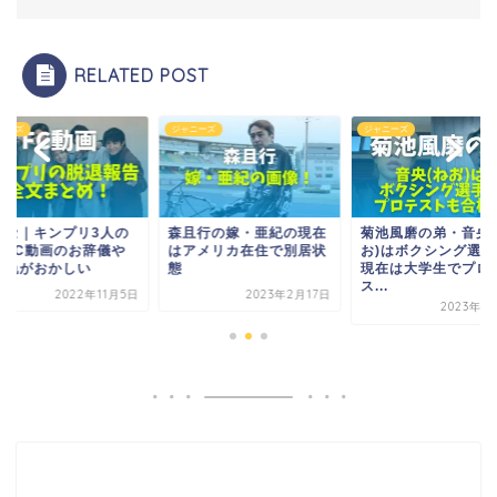
RELATED POST
ニーズ
ジャニーズ
ジャニーズ
ラセ｜キンプリ3人の
森且行の嫁・亜紀の現在
菊池風磨の弟・音央(
退FC動画のお辞儀や
はアメリカ在住で別居状
お)はボクシング選手
の色がおかしい
態
現在は大学生でプロ
ス...
2022年11月5日
2023年2月17日
2023年1