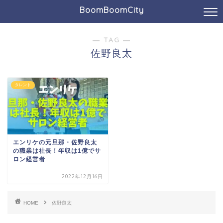
BoomBoomCity
― TAG ―
佐野良太
タレント
エンリケの元旦那・佐野良太
の職業は社長！年収は1億でサ
ロン経営者
2022年12月16日
HOME
佐野良太