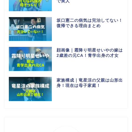
で美人
坂口憲二の病気は完治してない！
復帰できる理由まとめ
顔画像｜霜降り明星せいやの嫁は
2歳差の元CA！青学出身の才女
家族構成｜竜星涼の父親は山形出
身！現在は母子家庭！