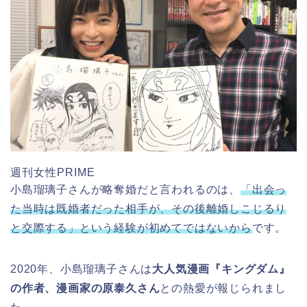
週刊女性PRIME
小島瑠璃子さんが略奪婚だと言われるのは、
「出会っ
た当時は既婚者だった相手が、その後離婚しこじるり
と交際する」という経験が初めてではないから
です。
2020年、小島瑠璃子さんは
大人気漫画『キングダム』
の作者、漫画家の原泰久さん
との熱愛が報じられまし