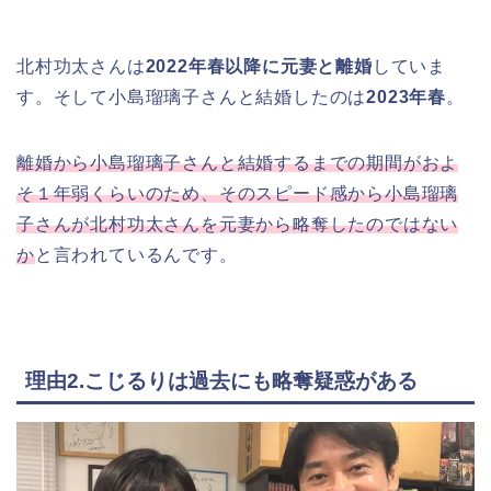
北村功太さんは
2022年春以降に元妻と離婚
していま
す。そして小島瑠璃子さんと結婚したのは
2023年春
。
離婚から小島瑠璃子さんと結婚するまでの期間がおよ
そ１年弱くらいのため、そのスピード感から小島瑠璃
子さんが北村功太さんを元妻から略奪したのではない
か
と言われているんです。
理由2.こじるりは過去にも略奪疑惑がある