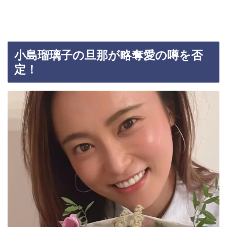
小島瑠璃子の旦那が略奪愛の噂を否
定！